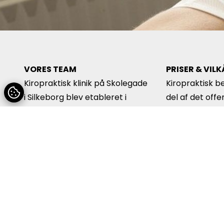
VORES TEAM
PRISER & VIL
Kiropraktisk klinik på Skolegade
Kiropraktisk b
i Silkeborg blev etableret i
del af det offe
1973. Vi er i dag et dynamisk
sundhedssyste
team bestående af
tegnet en sund
kiropraktorer og sekretærer.
kan den også
Læs mere om os her
behandlinger 
Du kan læse 
priser og vilkå