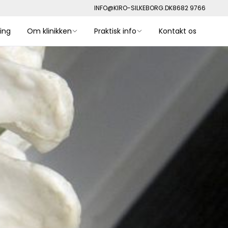
INFO@KIRO-SILKEBORG.DK
8682 9766
ing
Om klinikken
Praktisk info
Kontakt os