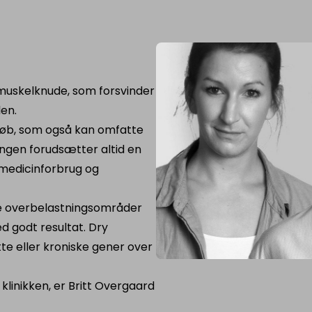
 muskelknude, som forsvinder
len.
rløb, som også kan omfatte
ingen forudsætter altid en
 medicinforbrug og
le overbelastningsområder
 godt resultat. Dry
te eller kroniske gener over
linikken, er Britt Overgaard