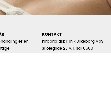
KÅR
KONTAKT
ehandling er en
Kiropraktisk klinik Silkeborg ApS
ntlige
Skolegade 23 A, 1. sal, 8600
m. Hvis du har
Silkeborg
hedsforsikring,
Telefon:
8682 9766
 dække
hos os.
INFO@KIRO-SILKEBORG.DK
mere om vores
r
her