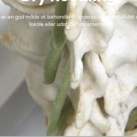
g er en god måde at behandle et spændt og smertefuld
lokale eller udstrålende smerter.