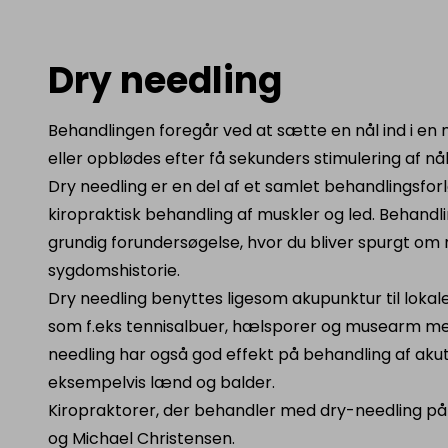
Dry needling
Behandlingen foregår ved at sætte en nål ind i en
eller opblødes efter få sekunders stimulering af nå
Dry needling er en del af et samlet behandlingsfo
kiropraktisk behandling af muskler og led. Behandl
grundig forundersøgelse, hvor du bliver spurgt om
sygdomshistorie.
Dry needling benyttes ligesom akupunktur til loka
som f.eks tennisalbuer, hælsporer og musearm med
needling har også god effekt på behandling af akut
eksempelvis lænd og balder.
Kiropraktorer, der behandler med dry-needling på k
og Michael Christensen.