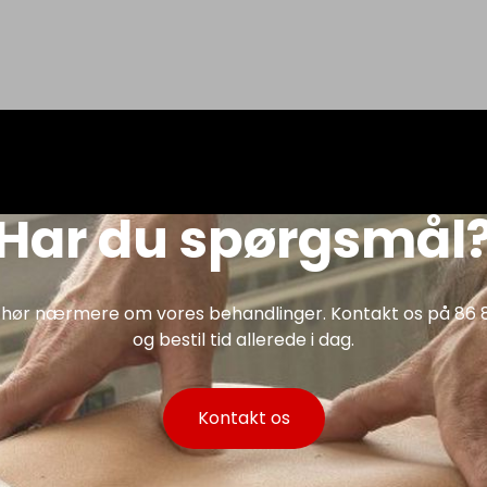
Har du spørgsmål
 hør nærmere om vores behandlinger. Kontakt os på 86 
og bestil tid allerede i dag.
Kontakt os